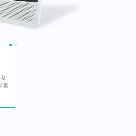
充电
长循