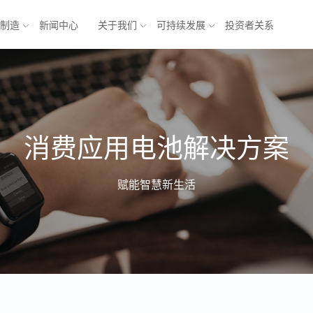
与制造
新闻中心
关于我们
可持续发展
投资者关系
池
能源互联网解决方案
消费应用电池解决方案
锂电池
乘用车
方形三元电池
商业应用
元电池
储能
软包铁锂电池
赋能智慧新生活
电池
模组
电池系统
产业发展 
产业
形机器人与
形机