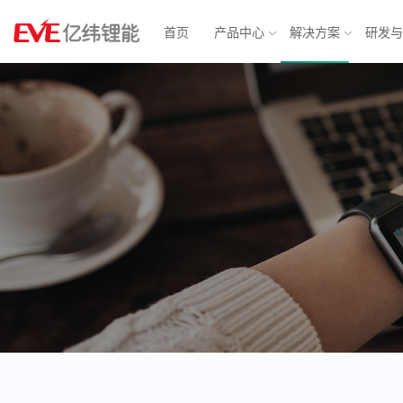
首页
产品中心
解决方案
研发
物联网解决方案
消费电池
动力电
智能表计
锂原电池
汽车电子
方形铁
智能安防
小型锂离子电池
智慧城市
软包三
消费应用
圆柱电池
轻型动力
大圆柱
BMS