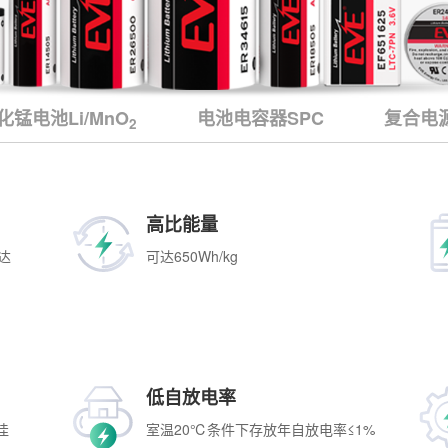
化锰电池Li/MnO
电池电容器SPC
复合电源
2
高比能量
达
可达650Wh/kg
低自放电率
佳
室温20℃条件下存放年自放电率≤1%