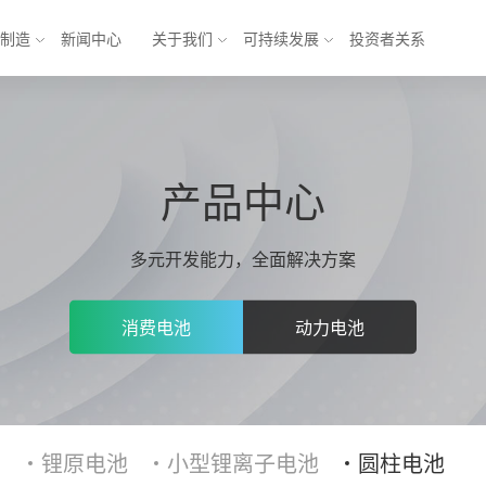
与制造
新闻中心
关于我们
可持续发展
投资者关系
池
能源互联网解决方案
产品中心
锂电池
乘用车
方形三元电池
商业应用
多元开发能力，全面解决方案
元电池
储能
软包铁锂电池
电池
模组
消费电池
动力电池
电池系统
产业发展 
产业
形机器人与
形机
锂原电池
小型锂离子电池
圆柱电池