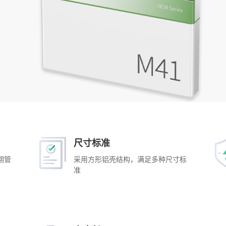
尺寸标准
期管
采用方形铝壳结构，满足多种尺寸标
准