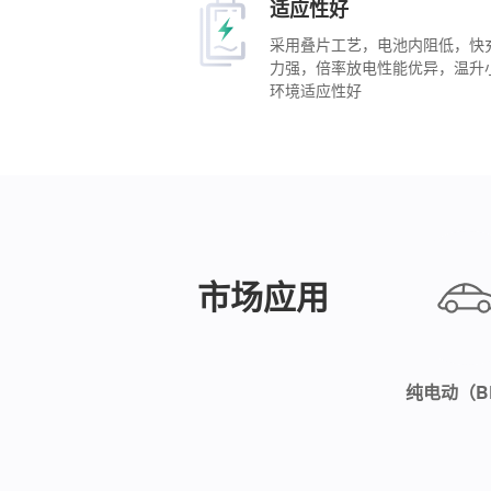
适应性好
采用叠片工艺，电池内阻低，快
力强，倍率放电性能优异，温升
环境适应性好
市场应用
纯电动（B