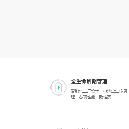
全生命周期管理
智能化工厂设计，电池全生命周
理，各项性能一致性高