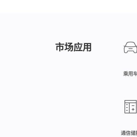
市场应用
乘用
通信储