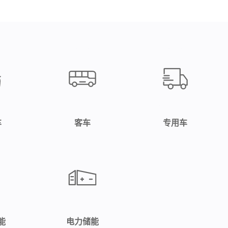
车
客车
专用车
能
电力储能