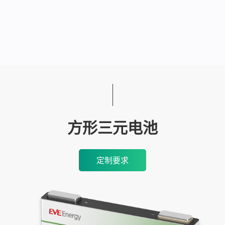
方形三元电池
定制要求