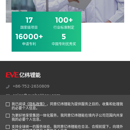
17
100
+
国家级项目
行业标准制定
16000
+
5
申请专利
中国专利优秀奖
+86-752-2630809
sales@evebattery.com
我已阅读
《隐私政策》
，同意亿纬锂能为提供服务之目的，收集和处理我
广东省惠州市仲恺高新区惠风七路38号
的必要个人信息。
为更好地享受集团一体化服务，我同意亿纬锂能在境内子公司范围内共享
我的必要个人信息。
官方商城
支持全球统一的服务体验，我同意亿纬锂能在合法、合规前提下，向境外