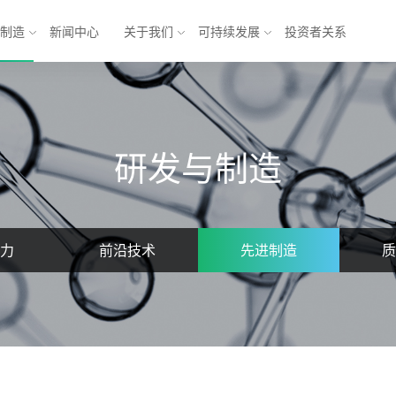
与制造
新闻中心
关于我们
可持续发展
投资者关系
池
能源互联网解决方案
研发与制造
锂电池
乘用车
方形三元电池
商业应用
元电池
储能
软包铁锂电池
电池
模组
力
前沿技术
先进制造
质
电池系统
产业发展 
产业
形机器人与
形机