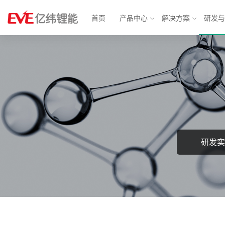
首页
产品中心
解决方案
研发
物联网解决方案
消费电池
动力电
智能表计
锂原电池
汽车电子
方形铁
智能安防
小型锂离子电池
智慧城市
软包三
消费应用
圆柱电池
轻型动力
大圆柱
研发实
BMS