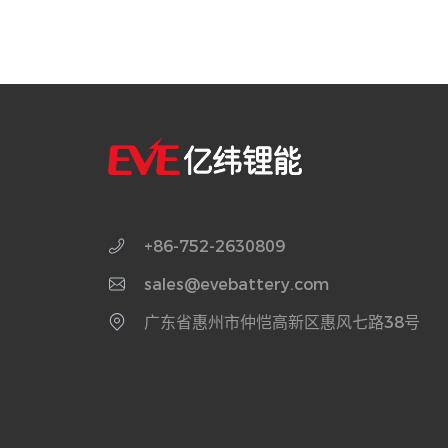
+86-752-2630809
sales@evebattery.com
广东省惠州市仲恺高新区惠风七路38号