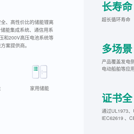
长寿命
超长循环寿命
安全、高性价比的储能锂离
冷储能集成系统、通信用系
压和200V高压电池系统等
多场景
统方案提供商。
产品覆盖发电
电动船舶等应
能
家用储能
证书全
通过UL1973、
IEC62619 