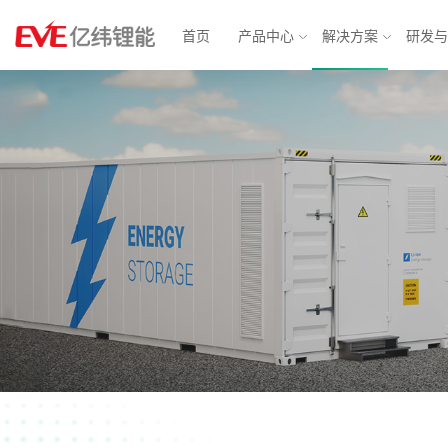
首页
产品中心
解决方案
研发
物联网解决方案
消费电池
动力电
智能表计
锂原电池
汽车电子
方形铁
智能安防
小型锂离子电池
智慧城市
软包三
消费应用
圆柱电池
轻型动力
大圆柱
BMS