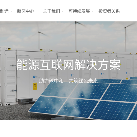
与制造
新闻中心
关于我们
可持续发展
投资者关系
池
能源互联网解决方案
能源互联网解决方案
锂电池
乘用车
方形三元电池
商业应用
元电池
储能
软包铁锂电池
助力碳中和，共筑绿色未来
电池
模组
电池系统
产业发展 
产业
形机器人与
形机