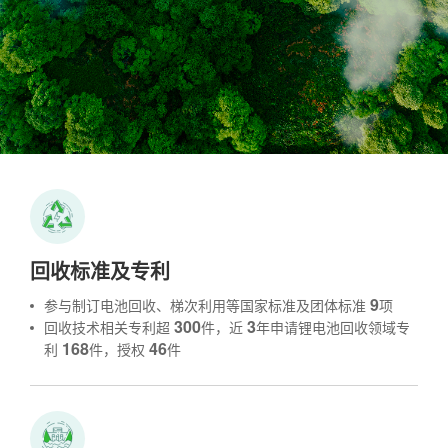
回收标准及专利
9
参与制订电池回收、梯次利用等国家标准及团体标准
项
300
3
回收技术相关专利超
件，近
年申请锂电池回收领域专
168
46
利
件，授权
件