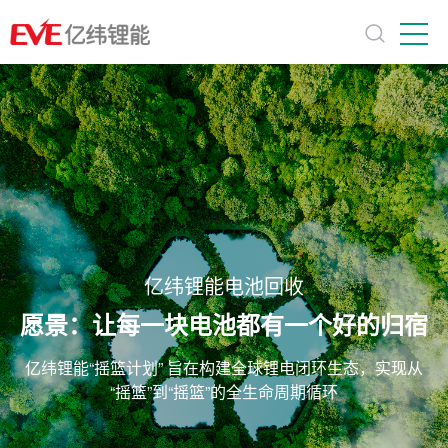
亿纬锂能电池回收
愿景：让每一块电池都有一个好的归宿
亿纬锂能“摇篮计划” 旨在构建全球锂电闭环生态，实现从
“摇篮”到“摇篮”的全生命周期循环