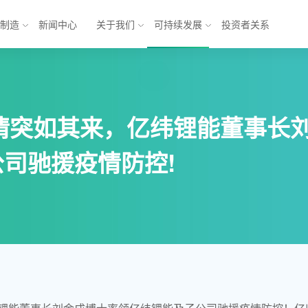
与制造
新闻中心
关于我们
可持续发展
投资者关系
池
能源互联网解决方案
疫情突如其来，亿纬锂能董事长
锂电池
乘用车
方形三元电池
商业应用
司驰援疫情防控!
元电池
储能
软包铁锂电池
电池
模组
电池系统
产业发展 
产业
形机器人与
形机