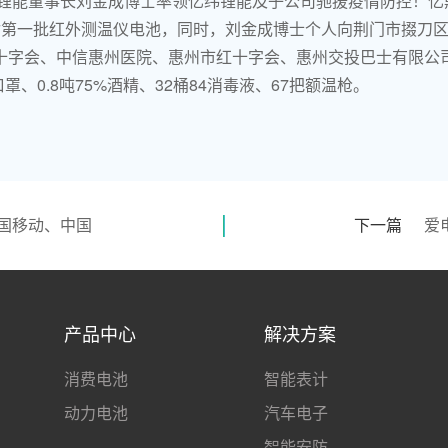
亿纬锂能董事长刘金成博士率领亿纬锂能及子公司驰援疫情防控！
付第一批红外测温仪电池，同时，刘金成博士个人向荆门市掇刀区
字会、中信惠州医院、惠州市红十字会、惠州交投巴士有限公司等
94口罩、0.8吨75%酒精、32桶84消毒液、67把额温枪。
中国移动、中国
下一篇
爱
行绿色环保的
武
产品中心
解决方案
消费电池
智能表计
动力电池
汽车电子
智能安防