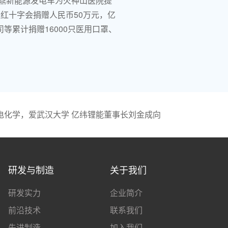
亿鼎新能源发电车为火神山医院提
红十字会捐赠人民币50万元，亿
累计捐赠16000只医用口罩、
电化学，爱武汉大学 亿纬锂能董事长刘金成向
汉大学捐 赠2000万
研发与制造
关于我们
研发实力
企业简介
前沿技术
联系我们
先进制造
加入我们