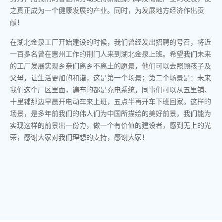
之真正成为一个健康发展的产业。同时，为发展地方经济作出贡
献！
在
湖北金泉
工厂开始建设的时候，我们曾经发出招聘的号召，将近
一百多名曾在惠州工作的荆门人来到
湖北金泉
上班。希望我们未来
的工厂发展实现乡亲们离乡不离土的愿景，他们可以去照顾孩子及
父母，让生活更加的和谐，这是第一个场景；第二个场景是：未来
我们这个厂区里面，遍布的都是充电系统，同事们可以从五里铺、
十里铺那边早晨开电动车来上班，五点半再开车下班回家。这样的
场景，是多年前我们的伟人们为中国所描绘的美好前景，我们能为
实现这样的前景出一份力，做一个有价值的建设者，感到无上的光
荣，感谢大家对我们理想的支持，感谢大家！