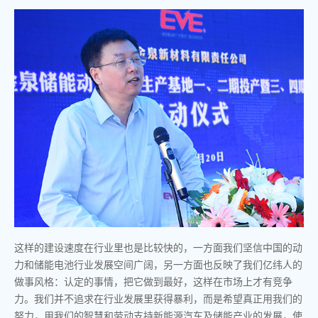
这样的建设速度在行业里也是比较快的，一方面我们坚信中国的动
力和储能电池行业发展空间广阔，另一方面也反映了我们亿纬人的
做事风格：认定的事情，把它做到最好，这样在市场上才有竞争
力。我们并不追求在行业发展里获得暴利，而是希望真正用我们的
努力，用我们的智慧和劳动支持新能源汽车及储能产业的发展，使