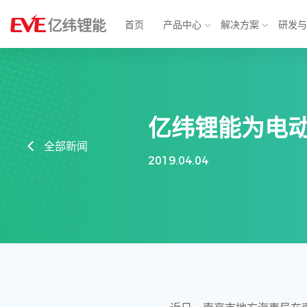
首页
产品中心
解决方案
研发
物联网解决方案
消费电池
动力电
亿纬锂能为电动
智能表计
锂原电池
汽车电子
方形铁
全部新闻
2019.04.04
智能安防
小型锂离子电池
智慧城市
软包三
消费应用
圆柱电池
轻型动力
大圆柱
BMS