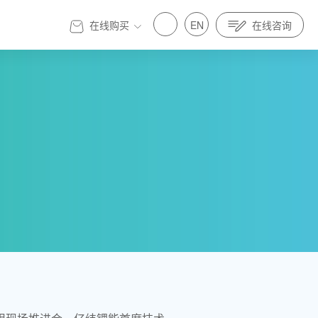
在线购买
EN
在线咨询
官方商城
标准先行｜亿纬锂能金源机器人全面参与制定人
发展 标准先行｜亿纬锂能金源机器人全面参与制定人
具身智能标准
器人与具身智能标准