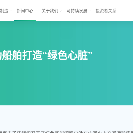
与制造
新闻中心
关于我们
可持续发展
投资者关系
池
能源互联网解决方案
船舶打造“绿色心脏”
锂电池
乘用车
方形三元电池
商业应用
元电池
储能
软包铁锂电池
电池
模组
电池系统
产业发展 
产业
形机器人与
形机