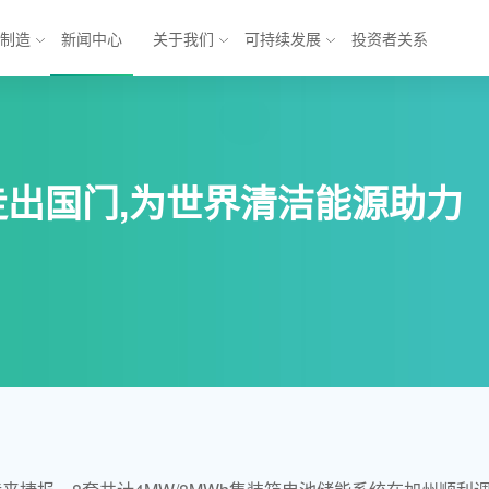
与制造
新闻中心
关于我们
可持续发展
投资者关系
池
能源互联网解决方案
走出国门,为世界清洁能源助力
锂电池
乘用车
方形三元电池
商业应用
元电池
储能
软包铁锂电池
电池
模组
电池系统
产业发展 
产业
形机器人与
形机