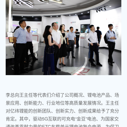
李总向王主任等代表们介绍了公司概况、锂电池产品、场
景应用、创新能力、行业地位等高质量发展情况。王主任
对亿纬锂能的创新团队、创新实力、创新成果给予了充分
肯定。其中，驱动
5G
互联的可充电
“
金豆
”
电池、为国家交
通改善贡献力量的
ETC
车载单元锂电池复合电源、为保卫