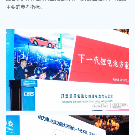
主要的参考指标。