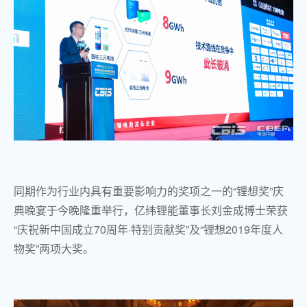
同期作为行业内具有重要影响力的奖项之一的“锂想奖”庆
典晚宴于今晚隆重举行，亿纬锂能董事长刘金成博士荣获
“庆祝新中国成立
70
周年·特别贡献奖”及“锂想
2019
年度人
物奖”两项大奖。