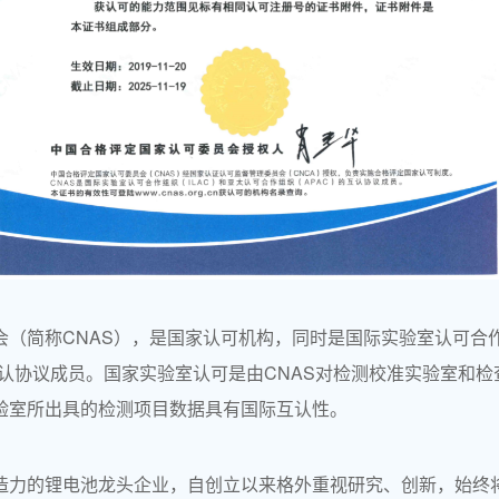
（简称CNAS），是国家认可机构，同时是国际实验室认可合作
互认协议成员。国家实验室认可是由CNAS对检测校准实验室和
验室所出具的检测项目数据具有国际互认性。
造力的锂电池龙头企业，自创立以来格外重视研究、创新，始终