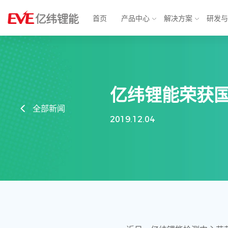
首页
产品中心
解决方案
研发
物联网解决方案
消费电池
动力电
亿纬锂能荣获
智能表计
锂原电池
汽车电子
方形铁
全部新闻
2019.12.04
智能安防
小型锂离子电池
智慧城市
软包三
消费应用
圆柱电池
轻型动力
大圆柱
BMS