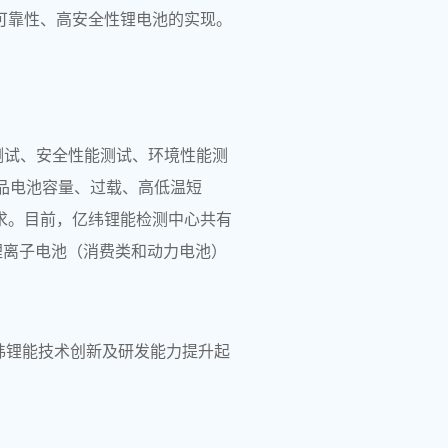
可靠性、高安全性锂电池的实现。
能测试、安全性能测试、环境性能测
品电池容量、过载、高低温短
求。目前，亿纬锂能检测中心共有
了锂离子电池（消费类和动力电池）
纬锂能技术创新及研发能力提升起