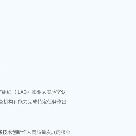
组织（ILAC）和亚太实验室认
检查机构有能力完成特定任务作出
将技术创新作为高质量发展的核心