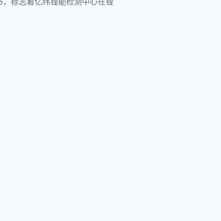
书，标志着
亿纬锂能检测中心
在
锂