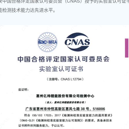
获
中国合格评定国家认可委员会（
CNAS
）授予的实验室认可证
能
检测技术能力达
先进
水平
。