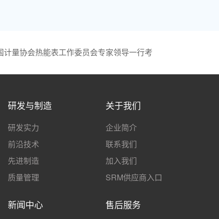
国计量协会热能表工作委员会专家领导一行考
亿纬锂能！
研发与制造
关于我们
研发实力
企业简介
前沿技术
联系我们
先进制造
加入我们
质量管理
SRM供应商入口
新闻中心
售后服务