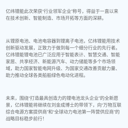
亿纬锂能此次荣获“行业领军企业”称号，得益于一直以来
在技术创新、智能制造、市场开拓等方面的深耕。
从锂原电池、电池电容器到锂离子电池，亿纬锂能用技术
创新驱动发展，正致力于做到每一个细分行业的先行者。
亿纬锂能锂电池已广泛应用于智能表计、智慧交通、智能
家居、共享经济、新能源汽车、动力储能等多个市场领
域，助力国家智能电网升级、为国家交通改善贡献力量、
助力推动全球各类船舶绿色电动化进程。
未来，围绕“打造最具创造力的锂电池龙头企业”的全新愿
景，亿纬锂能将继续在刘金成博士的带领下，向“万物互联
综合电源方案提供商”和“全球动力电池第一阵营供应商”的
战略目标稳步前行！