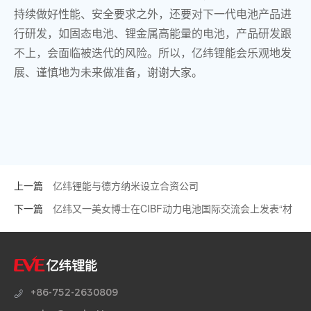
持续做好性能、安全要求之外，还要对下一代电池产品进
行研发，如固态电池、锂金属高能量的电池，产品研发跟
不上，会面临被迭代的风险。所以，亿纬锂能会乐观地发
展、谨慎地为未来做准备，谢谢大家。
上一篇
亿纬锂能与德方纳米设立合资公司
下一篇
亿纬又一美女博士在CIBF动力电池国际交流会上发表“材
料技术研究”报告，引发强烈关注！
+86-752-2630809