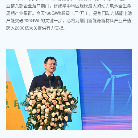
业链头部企业落户荆门，建成华中地区规模最大的动力电池全生命
周期产业集群。今天
“60GWh
超级工厂
”
开工，是荆门动力储能电池
产能突破
200GWh
的关键一步，必将为荆门新能源新材料产业产值
跨入
2000
亿大关提供有力支撑。