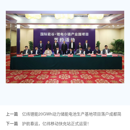
上一篇
亿纬锂能20GWh动力储能电池生产基地项目落户成都简
阳
下一篇
护航春运，亿纬移动快充站正式运营！