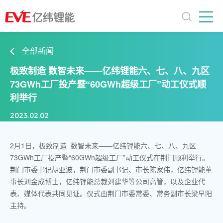
全部新闻
极致制造 数智未来——亿纬锂能六、七、八、九区
73GWh工厂投产暨“60GWh超级工厂”动工仪式顺
利举行
2023.02.02
2
月
1
日，极致制造
数智未来
——
亿纬锂能六、七、八、九区
73GWh
工厂投产暨
“60GWh
超级工厂
”
动工仪式在荆门顺利举行。
荆门市委书记胡亚波，荆门市委副书记、市长陈家伟，亿纬锂能董
事长刘金成博士，亿纬锂能总裁刘建华等公司高管，以及企业代
表、媒体代表共同见证。仪式由荆门市委常委、常务副市长梁早阳
主持。