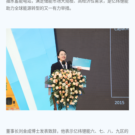
抽水蓄能电站，满足储能市场大规模、高经济性需求，是亿纬锂能
助力全球能源转型的又一有力举措。
董事长刘金成博士发表致辞，他表示亿纬锂能六、七、八、九区的