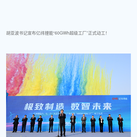
胡亚波书记宣布亿纬锂能
“60GWh
超级工厂
”
正式动工！