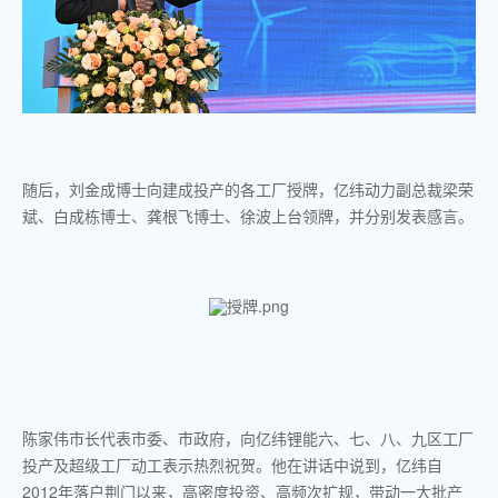
随后，刘金成博士向建成投产的各工厂授牌，亿纬动力副总裁梁荣
斌、白成栋博士、龚根飞博士、徐波上台领牌，并分别发表感言。
陈家伟市长代表市委、市政府，向亿纬锂能六、七、八、九区工厂
投产及超级工厂动工表示热烈祝贺。他在讲话中说到，亿纬自
2012
年落户荆门以来，高密度投资、高频次扩规，带动一大批产