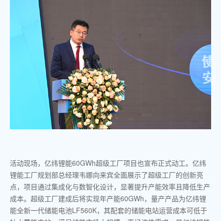
活动现场，亿纬锂能60GWh
超级工厂项目也宣布正式动工。亿纬
锂能工厂规划部总经理韦娜向来宾全面展示了超级工厂的创新亮
点，项目通过集成化与数智化设计，显著提升产能效率且降低生产
成本。超级工厂建成后将实现年产能
60GWh
，量产产品为亿纬锂
能全新一代储能电池
LF560K
，其配套的储能电站运营成本可低于