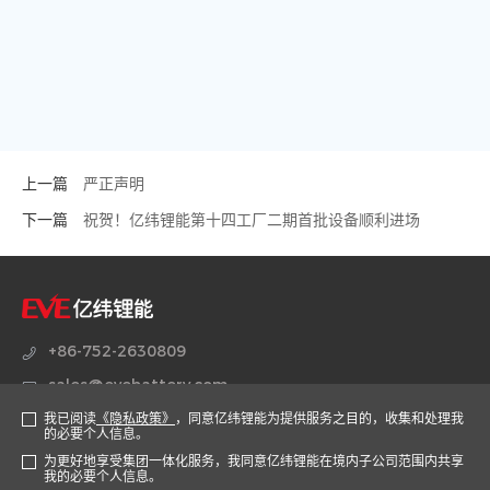
上一篇
严正声明
下一篇
祝贺！亿纬锂能第十四工厂二期首批设备顺利进场
+86-752-2630809
sales@evebattery.com
我已阅读
《隐私政策》
，同意亿纬锂能为提供服务之目的，收集和处理我
广东省惠州市仲恺高新区惠风七路38号
的必要个人信息。
为更好地享受集团一体化服务，我同意亿纬锂能在境内子公司范围内共享
我的必要个人信息。
官方商城