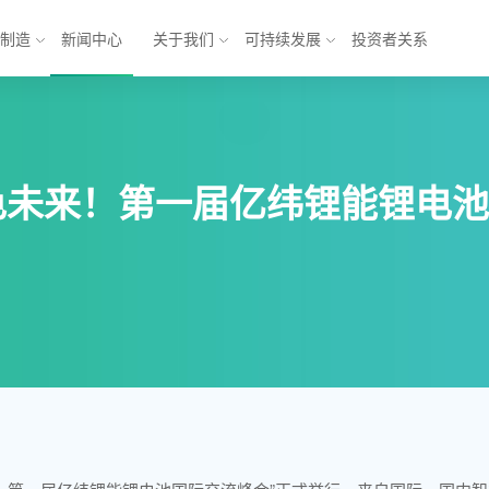
与制造
新闻中心
关于我们
可持续发展
投资者关系
池
能源互联网解决方案
色未来！第一届亿纬锂能锂电池
锂电池
乘用车
方形三元电池
商业应用
元电池
储能
软包铁锂电池
电池
模组
电池系统
产业发展 
产业
形机器人与
形机