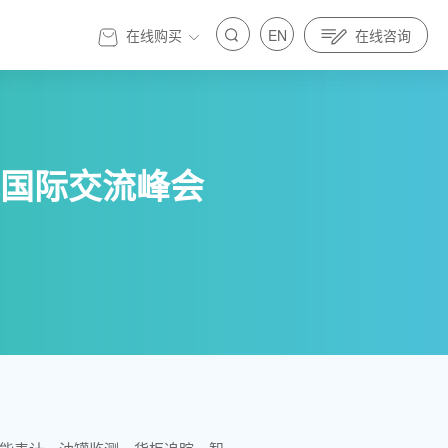
在线购买
EN
在线咨询
官方商城
国际交流峰会
标准先行｜亿纬锂能金源机器人全面参与制定人
发展 标准先行｜亿纬锂能金源机器人全面参与制定人
具身智能标准
器人与具身智能标准