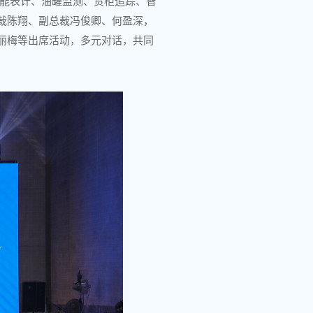
智能表计、油罐监测、货柜追踪、智
裁陈翔、副总裁冯俊卿、何盈深，
丽梅等出席活动，多元对话，共同