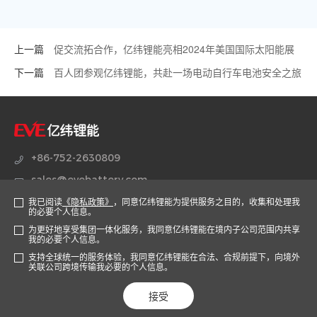
上一篇
促交流拓合作，亿纬锂能亮相2024年美国国际太阳能展
RE+
下一篇
百人团参观亿纬锂能，共赴一场电动自行车电池安全之旅
+86-752-2630809
sales@evebattery.com
我已阅读
《隐私政策》
，同意亿纬锂能为提供服务之目的，收集和处理我
广东省惠州市仲恺高新区惠风七路38号
的必要个人信息。
为更好地享受集团一体化服务，我同意亿纬锂能在境内子公司范围内共享
我的必要个人信息。
官方商城
支持全球统一的服务体验，我同意亿纬锂能在合法、合规前提下，向境外
关联公司跨境传输我必要的个人信息。
隐私条款
信息安全漏洞上报
粤公网安
版权所有©惠州亿纬锂能股份有限公司
粤ICP备07510384号
接受
备 44133002100149号