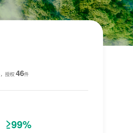
46
件，授权
件
≥99%