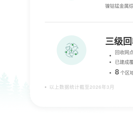
镍钴锰金属
三级回
回收网点
已建成
8
个区
以上数据统计截至2026年3月