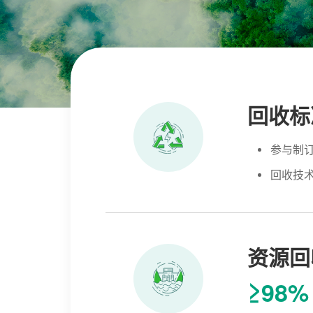
回收标
参与制
回收技
资源回
≥98%