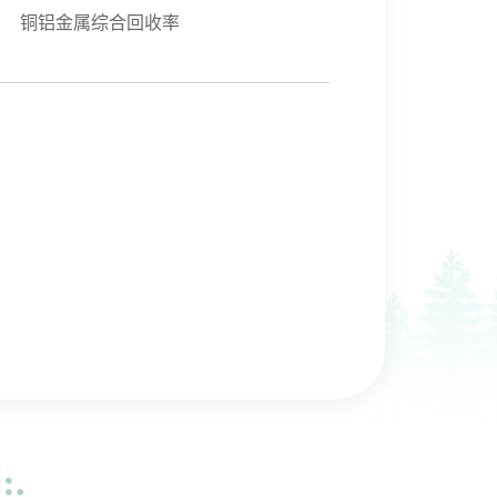
铜铝金属综合回收率
）