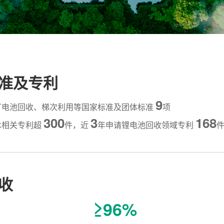
准及专利
9
订电池回收、梯次利用等国家标准及团体标准
项
300
3
168
术相关专利超
件，近
年申请锂电池回收领域专利
收
≥96%