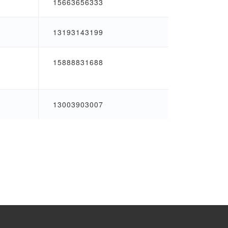
15663656333
13193143199
15888831688
13003903007