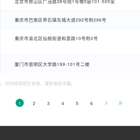
北京市房山区广茂路38号院1号楼5层101-505室
重庆市巴南区界石镇东城大道292号附296号
重庆市渝北区仙桃街道和意路10号附2号
厦门市思明区大学路199-101号二楼
询，切勿轻信陌生来电，谨防电信诈骗。
1
2
3
4
5
6