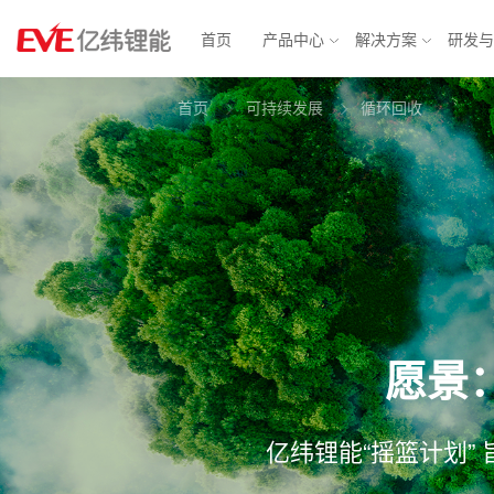
首页
产品中心
解决方案
研发
首页
可持续发展
循环回收
物联网解决方案
消费电池
动力电
智能表计
锂原电池
汽车电子
方形铁
智能安防
小型锂离子电池
智慧城市
软包三
消费应用
圆柱电池
轻型动力
大圆柱
BMS
愿景
亿纬锂能“摇篮计划”