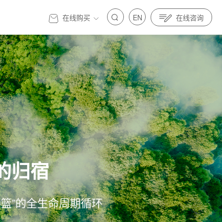
在线购买
EN
在线咨询
官方商城
的归宿
标准先行｜亿纬锂能金源机器人全面参与制定人
发展 标准先行｜亿纬锂能金源机器人全面参与制定人
具身智能标准
器人与具身智能标准
摇篮”的全生命周期循环