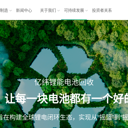
与制造
新闻中心
关于我们
可持续发展
投资者关系
池
能源互联网解决方案
锂电池
乘用车
方形三元电池
商业应用
元电池
储能
软包铁锂电池
亿纬锂能电池回收
电池
模组
电池系统
：让每一块电池都有一个好
产业发展 
产业
形机器人与
形机
 旨在构建全球锂电闭环生态，实现从“摇篮”到“