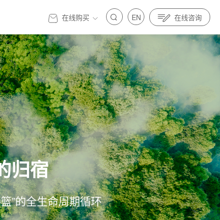
在线购买
EN
在线咨询
官方商城
的归宿
标准先行｜亿纬锂能金源机器人全面参与制定人
发展 标准先行｜亿纬锂能金源机器人全面参与制定人
具身智能标准
器人与具身智能标准
摇篮”的全生命周期循环