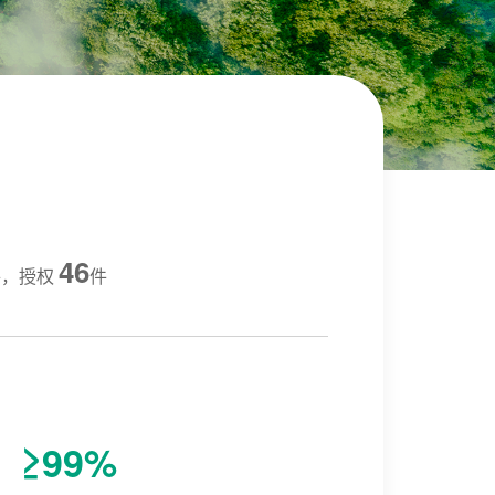
46
件，授权
件
≥99%