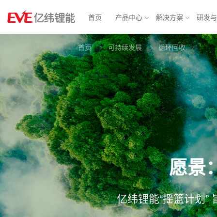
首页
产品中心
解决方案
研发
首页
可持续发展
循环回收
物联网解决方案
消费电池
动力电
智能表计
锂原电池
汽车电子
方形铁
智能安防
小型锂离子电池
智慧城市
软包三
消费应用
圆柱电池
轻型动力
大圆柱
BMS
愿景
亿纬锂能“摇篮计划”