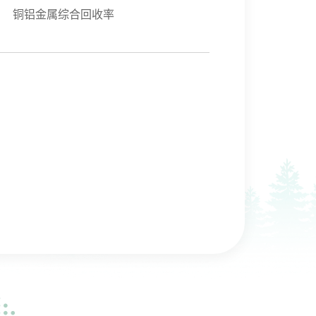
铜铝金属综合回收率
）