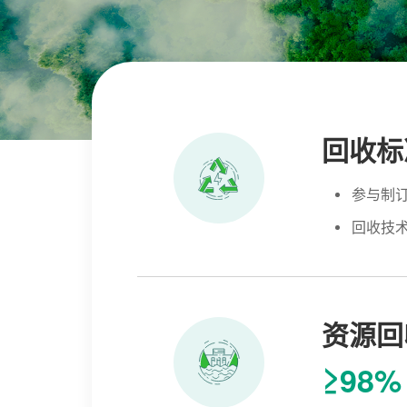
回收标
参与制
回收技
资源回
≥98%