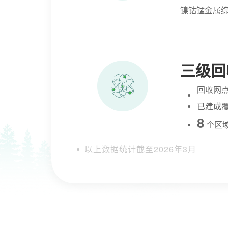
镍钴锰金属
三级回
回收网点
已建成
8
个区
以上数据统计截至2026年3月