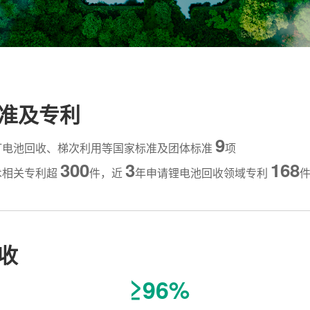
准及专利
9
订电池回收、梯次利用等国家标准及团体标准
项
300
3
168
术相关专利超
件，近
年申请锂电池回收领域专利
收
≥96%