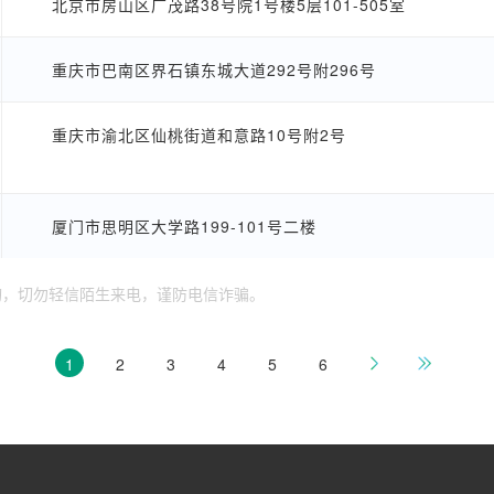
北京市房山区广茂路38号院1号楼5层101-505室
重庆市巴南区界石镇东城大道292号附296号
重庆市渝北区仙桃街道和意路10号附2号
厦门市思明区大学路199-101号二楼
询，切勿轻信陌生来电，谨防电信诈骗。
1
2
3
4
5
6