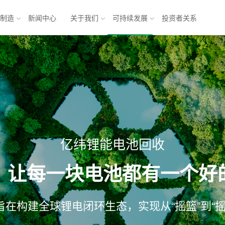
与制造
新闻中心
关于我们
可持续发展
投资者关系
池
能源互联网解决方案
锂电池
乘用车
方形三元电池
商业应用
元电池
储能
软包铁锂电池
亿纬锂能电池回收
电池
模组
电池系统
：让每一块电池都有一个好
产业发展 
产业
形机器人与
形机
 旨在构建全球锂电闭环生态，实现从“摇篮”到“