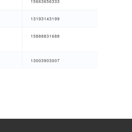
15663656333
13193143199
15888831688
13003903007