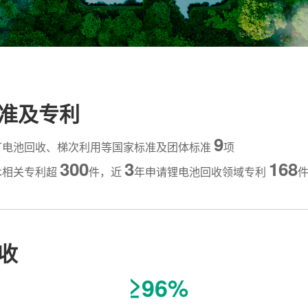
准及专利
9
订电池回收、梯次利用等国家标准及团体标准
项
300
3
168
术相关专利超
件，近
年申请锂电池回收领域专利
收
≥96%