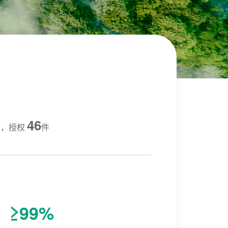
46
件，授权
件
≥99%