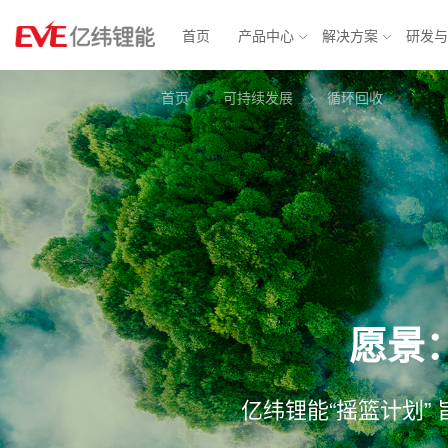
首页
产品中心
解决方案
研发
首页
可持续发展
循环回收
物联网解决方案
消费电池
动力电
智能表计
锂原电池
汽车电子
方形铁
智能安防
小型锂离子电池
智慧城市
软包三
消费应用
圆柱电池
轻型动力
大圆柱
BMS
愿景
亿纬锂能“摇篮计划”