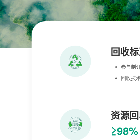
回收标
参与制
回收技
资源回
≥98%