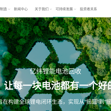
与制造
新闻中心
关于我们
可持续发展
投资者关系
池
能源互联网解决方案
锂电池
乘用车
方形三元电池
商业应用
元电池
储能
软包铁锂电池
亿纬锂能电池回收
电池
模组
电池系统
：让每一块电池都有一个好
产业发展 
产业
形机器人与
形机
 旨在构建全球锂电闭环生态，实现从“摇篮”到“