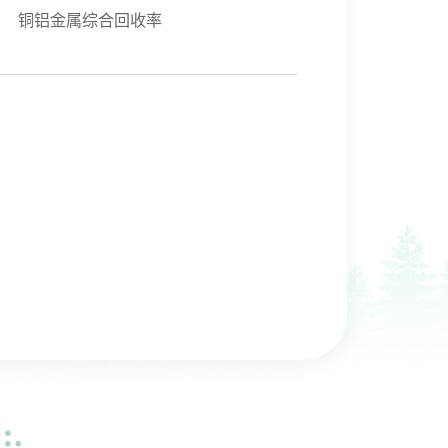
铜铝金属综合回收率
）