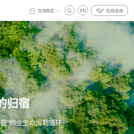
在线购买
EN
在线咨询
官方商城
的归宿
标准先行｜亿纬锂能金源机器人全面参与制定人
发展 标准先行｜亿纬锂能金源机器人全面参与制定人
具身智能标准
器人与具身智能标准
摇篮”的全生命周期循环