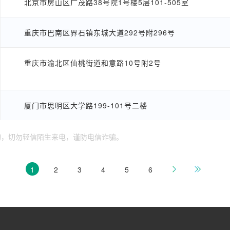
北京市房山区广茂路38号院1号楼5层101-505室
重庆市巴南区界石镇东城大道292号附296号
重庆市渝北区仙桃街道和意路10号附2号
厦门市思明区大学路199-101号二楼
询，切勿轻信陌生来电，谨防电信诈骗。
1
2
3
4
5
6