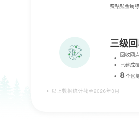
镍钴锰金属
三级回
回收网点
已建成
8
个区
以上数据统计截至2026年3月