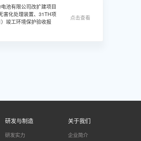
力电池有限公司改扩建项目
片无害化处理装置、31TH项
点击查看
目）竣工环境保护验收报
研发与制造
关于我们
研发实力
企业简介