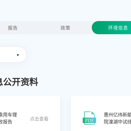
报告
政策
环境信息
息公开资料
乘用车锂
惠州亿纬新
点击查看
收报告
院潼湖中试