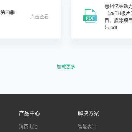
惠州亿纬动
年第四季
（29TH极
点击查看
目、底涂项
告.pdf
加载更多
产品中心
解决方案
消费电池
智能表计