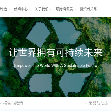
与制造
新闻中心
关于我们
可持续发展
投资者关系
池
能源互联网解决方案
让世界拥有可持续未来
锂电池
乘用车
方形三元电池
商业应用
元电池
储能
软包铁锂电池
Empower The World With A Sustainable Future
电池
模组
电池系统
产业发展 
产业
形机器人与
形机
报告与政策
荣誉与动态