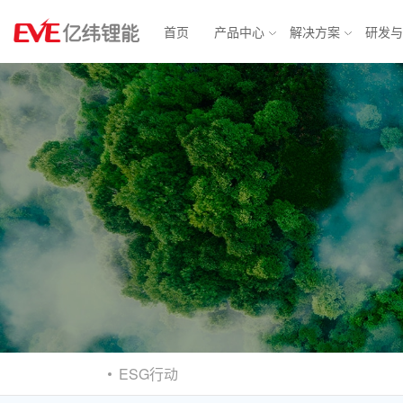
首页
产品中心
解决方案
研发
物联网解决方案
消费电池
动力电
智能表计
锂原电池
汽车电子
方形铁
智能安防
小型锂离子电池
智慧城市
软包三
消费应用
圆柱电池
轻型动力
大圆柱
BMS
ESG行动